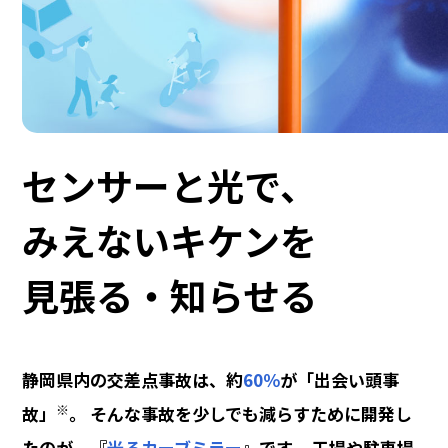
センサーと光で、
みえないキケンを
見張る・知らせる
静岡県内の交差点事故は、
約
60％
が「出会い頭事
※
故」
。
そんな事故を少しでも減らすために
開発し
たのが、『
光るカーブミラー
』です。
工場や駐車場