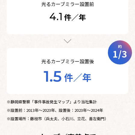
光るカーブミラー設置前
4.1
件／年
約
1/3
光るカーブミラー設置後
1.5
件／年
※静岡県警察「事件事故発生マップ」より当社集計
※設置前：2013年～2023年、設置後：2023年～2024年
※設置場所：藤枝市（兵太夫、小石川、立花、善左衛門）