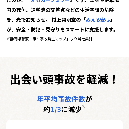
内の死角、通学路の交差点などの
生活空間の危険
を、光でお知らせ。
村上開明堂の「
みえる安心
」
が、
安全・防犯・見守りをスマートに支援します。
※静岡県警察「事件事故発生マップ」より当社集計
出会い頭事故
を軽減！
年平均事故件数
が
約
1/3
に減少
※