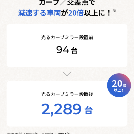
カーブ／交差点で
減速する車両
が
20倍
以上に！
※
光るカーブミラー設置前
94
台
20
倍
以上！
光るカーブミラー設置後
2,289
台