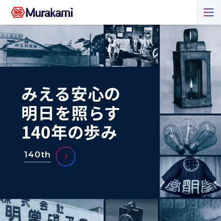
みえる安心の
・
・
・
・
明日を照らす
140年の歩み
Clear reassurance inspires your actions
Clear reassurance inspires your actions
140th