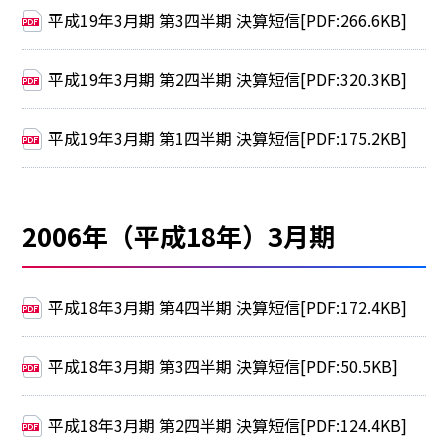
平成19年3月期 第3四半期 決算短信[PDF:266.6KB]
平成19年3月期 第2四半期 決算短信[PDF:320.3KB]
平成19年3月期 第1四半期 決算短信[PDF:175.2KB]
2006年（平成18年）3月期
平成18年3月期 第4四半期 決算短信[PDF:172.4KB]
平成18年3月期 第3四半期 決算短信[PDF:50.5KB]
平成18年3月期 第2四半期 決算短信[PDF:124.4KB]