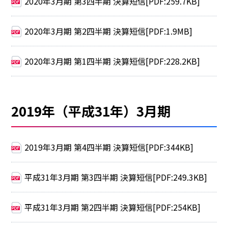
2020年3月期 第3四半期 決算短信[PDF:259.7KB]
2020年3月期 第2四半期 決算短信[PDF:1.9MB]
2020年3月期 第1四半期 決算短信[PDF:228.2KB]
2019年（平成31年）3月期
2019年3月期 第4四半期 決算短信[PDF:344KB]
平成31年3月期 第3四半期 決算短信[PDF:249.3KB]
平成31年3月期 第2四半期 決算短信[PDF:254KB]