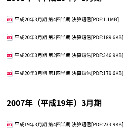
平成20年3月期 第4四半期 決算短信[PDF:1.1MB]
平成20年3月期 第3四半期 決算短信[PDF:189.6KB]
平成20年3月期 第2四半期 決算短信[PDF:346.9KB]
平成20年3月期 第1四半期 決算短信[PDF:179.6KB]
2007年（平成19年）3月期
平成19年3月期 第4四半期 決算短信[PDF:233.9KB]