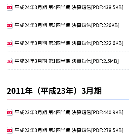
平成24年3月期 第4四半期 決算短信[PDF:438.5KB]
平成24年3月期 第3四半期 決算短信[PDF:226KB]
平成24年3月期 第2四半期 決算短信[PDF:222.6KB]
平成24年3月期 第1四半期 決算短信[PDF:2.5MB]
2011年（平成23年）3月期
平成23年3月期 第4四半期 決算短信[PDF:440.9KB]
平成23年3月期 第3四半期 決算短信[PDF:278.5KB]