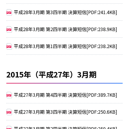
平成28年3月期 第3四半期 決算短信[PDF:241.4KB]
平成28年3月期 第2四半期 決算短信[PDF:238.9KB]
平成28年3月期 第1四半期 決算短信[PDF:238.2KB]
2015年（平成27年）3月期
平成27年3月期 第4四半期 決算短信[PDF:389.7KB]
平成27年3月期 第3四半期 決算短信[PDF:250.6KB]
平成27年3月期 第2四半期 決算短信[PDF:250.4KB]