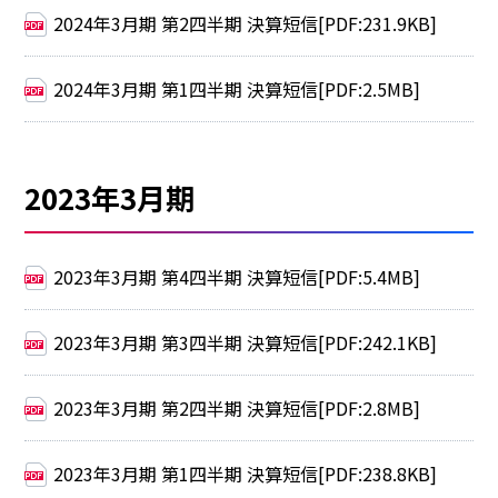
2024年3月期 第2四半期 決算短信[PDF:231.9KB]
2024年3月期 第1四半期 決算短信[PDF:2.5MB]
2023年3月期
2023年3月期 第4四半期 決算短信[PDF:5.4MB]
2023年3月期 第3四半期 決算短信[PDF:242.1KB]
2023年3月期 第2四半期 決算短信[PDF:2.8MB]
2023年3月期 第1四半期 決算短信[PDF:238.8KB]