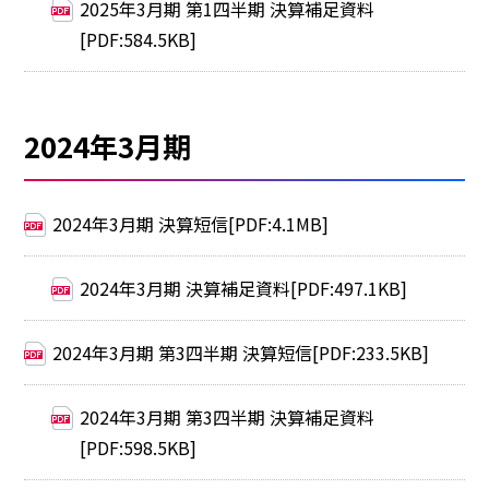
2025年3月期 第1四半期 決算補足資料
[PDF:584.5KB]
2024年3月期
2024年3月期 決算短信[PDF:4.1MB]
2024年3月期 決算補足資料[PDF:497.1KB]
2024年3月期 第3四半期 決算短信[PDF:233.5KB]
2024年3月期 第3四半期 決算補足資料
[PDF:598.5KB]