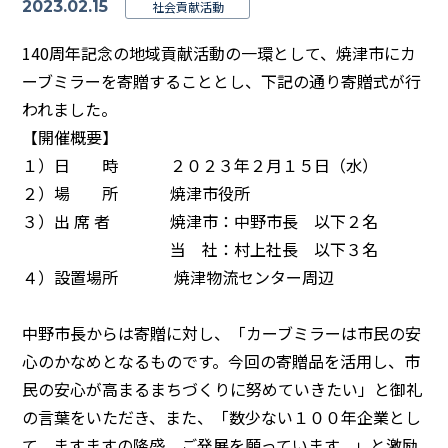
2023.02.15
社会貢献活動
140周年記念の地域貢献活動の一環として、焼津市にカ
ーブミラーを寄贈することとし、下記の通り寄贈式が行
われました。
【開催概要】
１）日 時 ２０２３年２月１５日（水）
２）場 所 焼津市役所
３）出 席 者 焼津市：中野市長 以下２名
当 社：村上社長 以下３名
４）設置場所 焼津物流センター周辺
中野市長からは寄贈に対し、「カーブミラーは市民の安
心のかなめとなるものです。今回の寄贈品を活用し、市
民の安心が高まるまちづくりに努めていきたい」と御礼
の言葉をいただき、また、「数少ない１００年企業とし
て、ますますの隆盛、ご発展を願っています。」と激励